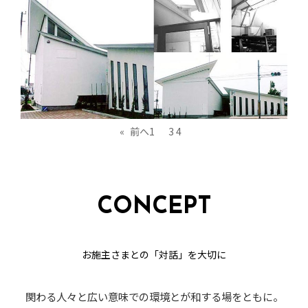
教会・寺院・その他
カテゴリー
«
前へ
1
…
3
4
5
CONCEPT
お施主さまとの「対話」を大切に
関わる人々と広い意味での環境とが和する場をともに。